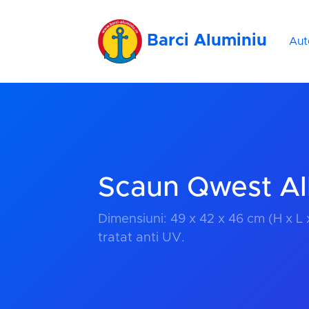
Barci Aluminiu
Aut
Scaun Qwest Al
Dimensiuni: 49 x 42 x 46 cm (H x L x
tratat anti UV.