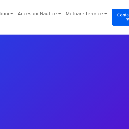
iuni
Accesorii Nautice
Motoare termice
Contac
n