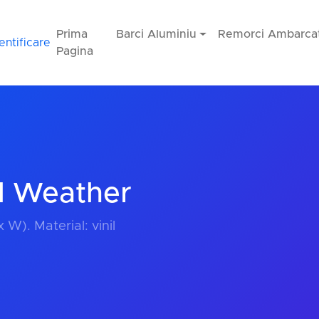
Prima
Barci Aluminiu
Remorci Ambarcat
entificare
Pagina
l Weather
 W). Material: vinil