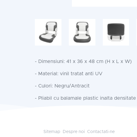
- Dimensiuni: 41 x 36 x 48 cm (H x L x W)
- Material: vinil tratat anti UV
- Culori: Negru/Antracit
- Pliabil cu balamale plastic inalta densitat
Sitemap
Despre noi
Contactati-ne