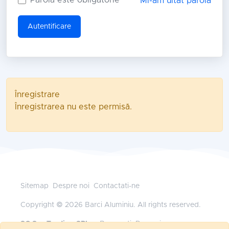
Mi-am uitat parola
Autentificare
Înregistrare
Înregistrarea nu este permisă.
Sitemap
Despre noi
Contactati-ne
Copyright © 2026 Barci Aluminiu. All rights reserved.
SC Sys Trading SRL
— Bucuresti, Romania