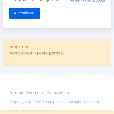
Mi-am uitat parola
Autentificare
Înregistrare
Înregistrarea nu este permisă.
Sitemap
Despre noi
Contactati-ne
Copyright © 2026 Barci Aluminiu. All rights reserved.
SC Sys Trading SRL
— Bucuresti, Romania