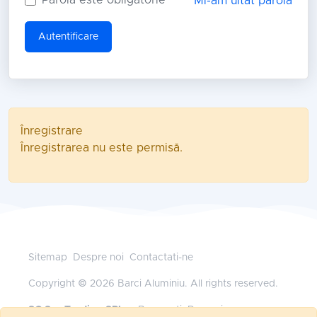
Mi-am uitat parola
Autentificare
Înregistrare
Înregistrarea nu este permisă.
Sitemap
Despre noi
Contactati-ne
Copyright © 2026 Barci Aluminiu. All rights reserved.
SC Sys Trading SRL
— Bucuresti, Romania