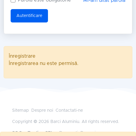
Mi-am uitat parola
Autentificare
Înregistrare
Înregistrarea nu este permisă.
Sitemap
Despre noi
Contactati-ne
Copyright © 2026 Barci Aluminiu. All rights reserved.
SC Sys Trading SRL
— Bucuresti, Romania