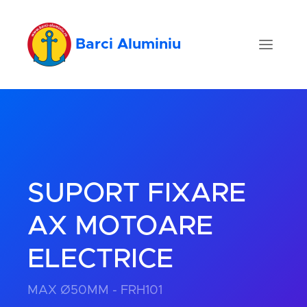
Barci Aluminiu
SUPORT FIXARE
AX MOTOARE
ELECTRICE
MAX Ø50MM - FRH101