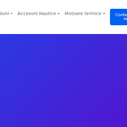
iuni
Accesorii Nautice
Motoare termice
Contac
n