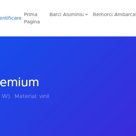
Prima
Barci Aluminiu
Remorci Ambarcat
entificare
Pagina
remium
. ‎‎ ‎‎Material: vinil