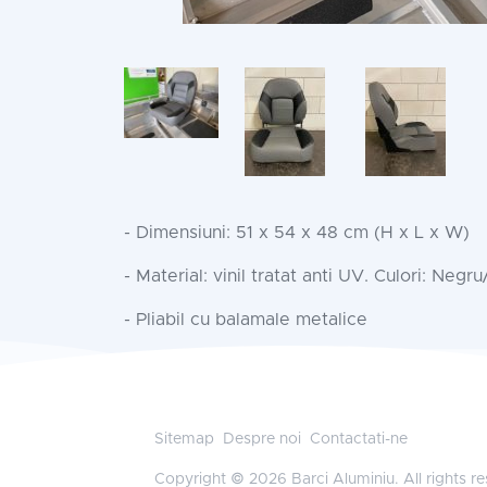
- Dimensiuni: 51 x 54 x 48 cm (H x L x W)
- Material: vinil tratat anti UV. Culori: Negr
- Pliabil cu balamale metalice
Sitemap
Despre noi
Contactati-ne
Copyright © 2026 Barci Aluminiu. All rights r