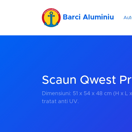
Barci Aluminiu
Aut
Scaun Qwest P
‎Dimensiuni: 51 x 54 x 48 cm (H x L x W)
tratat anti UV.‎