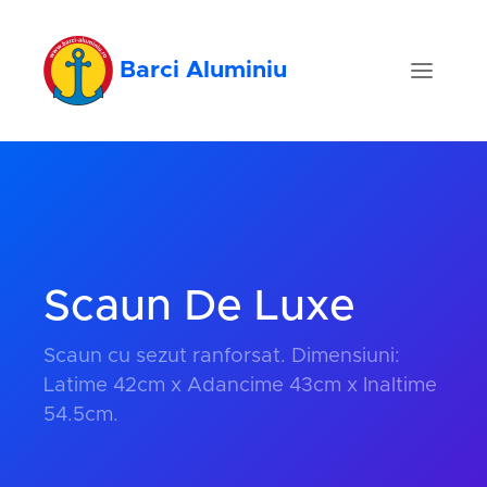
Barci Aluminiu
Scaun De Luxe
Scaun cu sezut ranforsat. Dimensiuni:
Latime 42cm x Adancime 43cm x Inaltime
54.5cm.