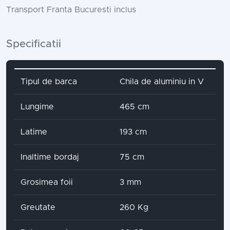
Transport Franta Bucuresti inclus
Specificatii
Attribute name
Attribute value
Tipul de barca
Chila de aluminiu in V
Lungime
465 cm
Latime
193 cm
Inaltime bordaj
75 cm
Grosimea foii
3 mm
Greutate
260 Kg