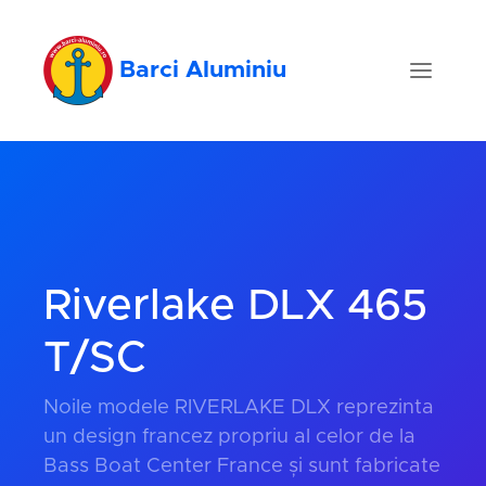
Barci Aluminiu
Riverlake DLX 465
T/SC
Noile modele RIVERLAKE DLX reprezinta
un design francez propriu al celor de la
Bass Boat Center France și sunt fabricate