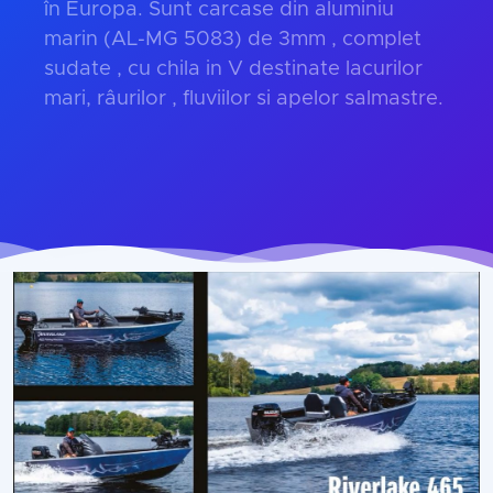
în Europa. Sunt carcase din aluminiu
marin (AL-MG 5083) de 3mm , complet
sudate , cu chila in V destinate lacurilor
mari, râurilor , fluviilor si apelor salmastre.