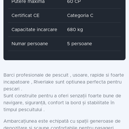
Putere maxima
60 CP
Certificat CE
Categoria C
Capacitate incarcare
680 kg
Numar persoane
5 persoane
Barci profesionale de pescuit , usoare, rapide si foarte
incapatoare , Riverlake sunt optiunea perfecta pentru
pescari .
Sunt construite pentru a oferi senzații foarte bune de
navigare, siguranță, confort la bord și stabilitate în
timpul pescuitului .
Ambarcațiunea este echipată cu spații generoase de
depozitare si scaune confortabile pentru pasageri .