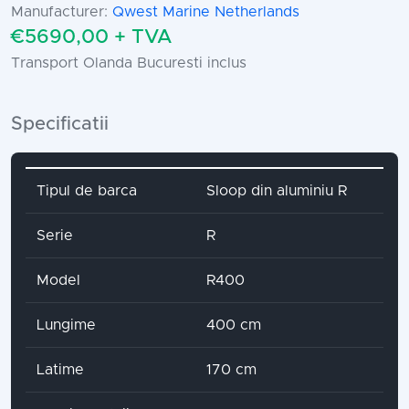
Manufacturer:
Qwest Marine Netherlands
€5690,00 + TVA
Transport Olanda Bucuresti inclus
Specificatii
Attribute name
Attribute value
Tipul de barca
Sloop din aluminiu R
Serie
R
Model
R400
Lungime
400 cm
Latime
170 cm