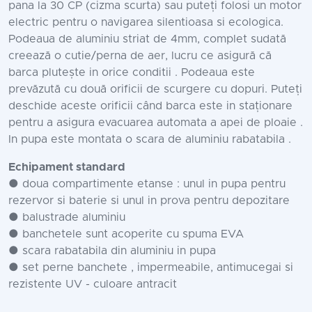
pana la 30 CP (cizma scurta) sau puteți folosi un motor
electric pentru o navigarea silentioasa si ecologica.
Podeaua de aluminiu striat de 4mm, complet sudată
creează o cutie/perna de aer, lucru ce asigură că
barca plutește in orice conditii . Podeaua este
prevăzută cu două orificii de scurgere cu dopuri. Puteți
deschide aceste orificii când barca este in staționare
pentru a asigura evacuarea automata a apei de ploaie .
In pupa este montata o scara de aluminiu rabatabila .
Echipament standard
● doua compartimente etanse : unul in pupa pentru
rezervor si baterie si unul in prova pentru depozitare
● balustrade aluminiu
● banchetele sunt acoperite cu spuma EVA
● scara rabatabila din aluminiu in pupa
● set perne banchete , impermeabile, antimucegai si
rezistente UV - culoare antracit