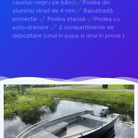
cauciuc negru pe bănci✔Podea din
aluminiu striat de 4 mm✔ Balustradă
protectie ✔ Podea etansă ✔Podea cu
auto-drenare ✔ 2 compartimente de
depozitare (unul in pupa si unul in prova )