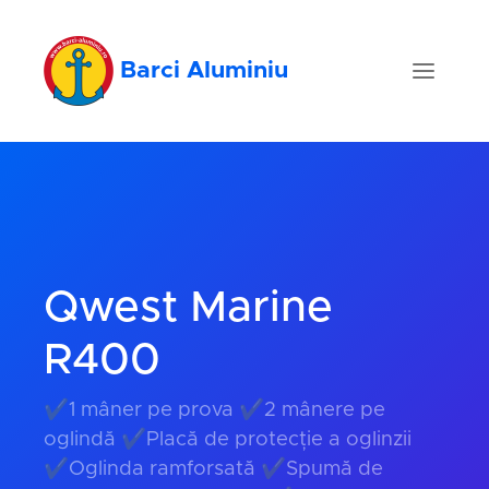
Barci Aluminiu
Qwest Marine
R400
✔1 mâner pe prova ✔2 mânere pe
oglindă ✔Placă de protecție a oglinzii
✔Oglinda ramforsată ✔Spumă de