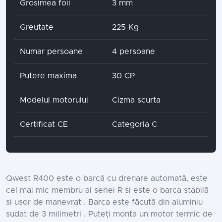
Grosimea foii
3 mm
Greutate
225 Kg
Numar persoane
4 persoane
Putere maxima
30 CP
Modelul motorului
Cizma scurta
Certificat CE
Categoria C
Qwest R400 este o barcă cu drenare automată, este
cel mai mic membru al seriei R si este o barca stabilă
si usor de manevrat . Barca este făcută din aluminiu
sudat de 3 milimetri . Puteți monta un motor termic de