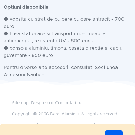
Optiuni disponibile
● vopsita cu strat de pulbere culoare antracit - 700
euro
● husa stationare si transport impermeabila,
antimucegai, rezistenta UV - 800 euro
● consola aluminiu, timona, caseta directie si cablu
guvernare - 850 euro
Pentru diverse alte accesorii consultati Sectiunea
Accesorii Nautice
Sitemap
Despre noi
Contactati-ne
Copyright © 2026 Barci Aluminiu. All rights reserved.
SC Sys Trading SRL
— Bucuresti, Romania
+40 745 185 528
•
office@barci-aluminiu.ro