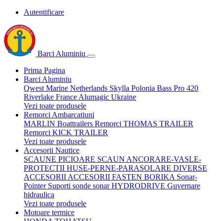
Autentificare
Barci Aluminiu
Prima Pagina
Barci Aluminiu
Qwest Marine Netherlands
Skylla Polonia
Bass Pro 420
Riverlake France
Alumagic Ukraine
Vezi toate produsele
Remorci Ambarcatiuni
MARLIN Boattrailers
Remorci THOMAS TRAILER
Remorci KICK TRAILER
Vezi toate produsele
Accesorii Nautice
SCAUNE
PICIOARE SCAUN
ANCORARE-VASLE-
PROTECTII
HUSE-PERNE-PARASOLARE
DIVERSE
ACCESORII
ACCESORII FASTEN BORIKA
Sonar-
Pointer Suporti sonde sonar
HYDRODRIVE Guvernare
hidraulica
Vezi toate produsele
Motoare termice