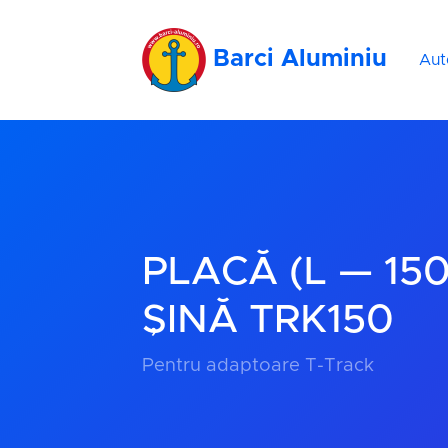
Barci Aluminiu
Aut
PLACĂ (L — 15
ȘINĂ TRK150
Pentru adaptoare T-Track