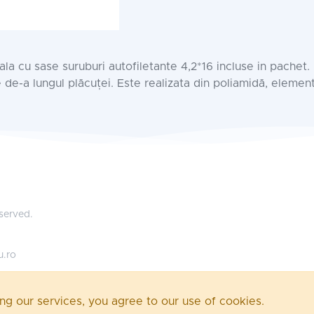
ntala cu sase suruburi autofiletante 4,2*16 incluse in pachet
de-a lungul plăcuței. Este realizata din poliamidă, elemente
eserved.
u.ro
ing our services, you agree to our use of cookies.