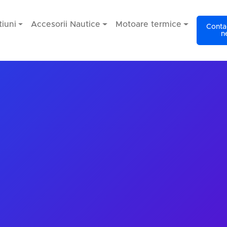
iuni
Accesorii Nautice
Motoare termice
Contac
n