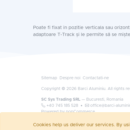
Poate fi fixat in pozitie verticala sau orizo
adaptoare T-Track și le permite să se miște 
Sitemap
Despre noi
Contactati-ne
Copyright © 2026 Barci Aluminiu. All rights r
SC Sys Trading SRL
— Bucuresti, Romania
+40 745 185 528
•
office@barci-alumini
Powered by
nopCommerce
Autentificare
Cookies help us deliver our services. By us