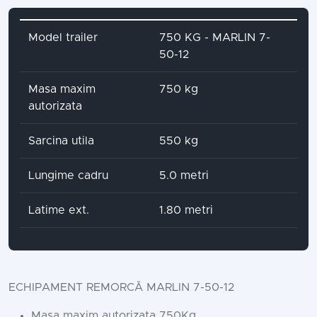
Attribute name
Attribute value
Model trailer
750 KG - MARLIN 7-
50-12
Masa maxim
750 kg
autorizata
Sarcina utila
550 kg
Lungime cadru
5.0 metri
Latime ext.
1.80 metri
ECHIPAMENT REMORCĂ MARLIN 7-50-12
Masa maxim autorizata 750Kg