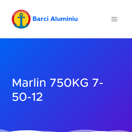
Barci Aluminiu
Marlin 750KG 7-
50-12