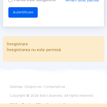
Mi-am uitat parola
Autentificare
Înregistrare
Înregistrarea nu este permisă.
Sitemap
Despre noi
Contactati-ne
Copyright © 2026 Barci Aluminiu. All rights reserved.
SC Sys Trading SRL
— Bucuresti, Romania