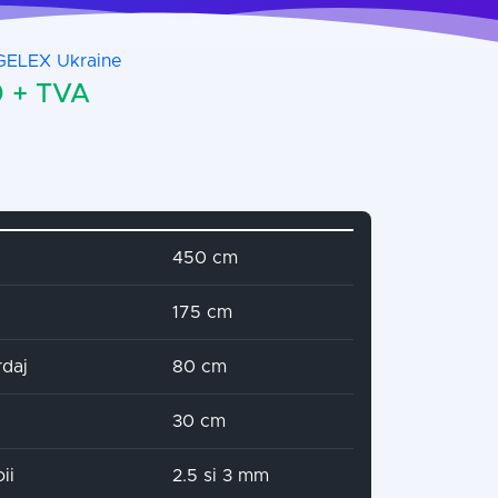
GELEX Ukraine
 + TVA
name
Attribute value
450 cm
175 cm
rdaj
80 cm
30 cm
ii
2.5 si 3 mm