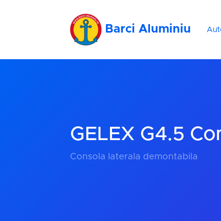
Barci Aluminiu
Aut
GELEX G4.5 Con
Consola laterala demontabila