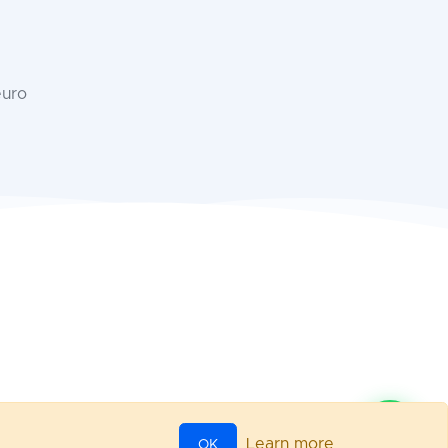
euro
Learn more
OK