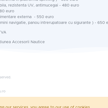
bila, rezistenta UV, antimucegai - 480 euro
480 euro
limentare externa - 550 euro
umini navigatie, panou intrerupatoare cu sigurante ) - 650 
TVA
ctiunea Accesorii Nautice
eserved.
u.ro
ing our services, you agree to our use of cookies.