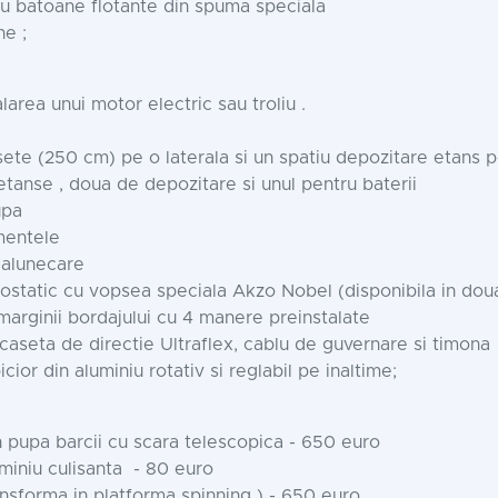
u batoane flotante din spuma speciala
ne ;
larea unui motor electric sau troliu .
ete (250 cm) pe o laterala si un spatiu depozitare etans pe
tanse , doua de depozitare si unul pentru baterii
upa
partimentele
-alunecare
ostatic cu vopsea speciala Akzo Nobel (disponibila in doua c
marginii bordajului cu 4 manere preinstalate
 caseta de directie Ultraflex, cablu de guvernare si timona
ior din aluminiu rotativ si reglabil pe inaltime;
n pupa barcii cu scara telescopica - 650 euro
miniu culisanta - 80 euro
ansforma in platforma spinning ) - 650 euro