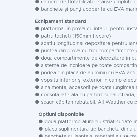
● camere de flotabilitate etanse umplute c
● banchete și punți acoperite cu EVA mari
Echipament standard
● platformă în prova cu întăriri pentru insta
● patru tacheti (150mm fiecare)
● spatiu longitudinal depozitare pentru lans
● puntea din prova cu trei compartimente e
● doua compartimente de depozitare in p
● sisteme de inchidere pe toate com
● podea din placă de aluminiu cu EVA anti
● vopsita interior și exterior in camp electr
● sina montaj accesorii pe toata lungimea 
● consola laterala cu parbriz si balustrada,
● scaun căpitan rabatabil, All Weather cu pic
Optiuni disponibile
● doua platforme aluminiu striat sudate i
● placa suplimentara tip bancheta din alu
● bancheta culisanta si rabatabila ( se tr