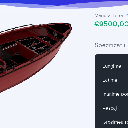
Manufacturer:
€9500,00
Specificatii
Attribute 
Lungime
Latime
Inaltime bo
Pescaj
Grosimea fo