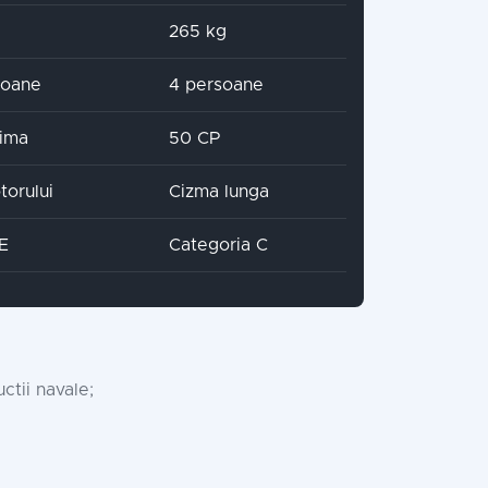
265 kg
soane
4 persoane
ima
50 CP
torului
Cizma lunga
CE
Categoria C
ctii navale;