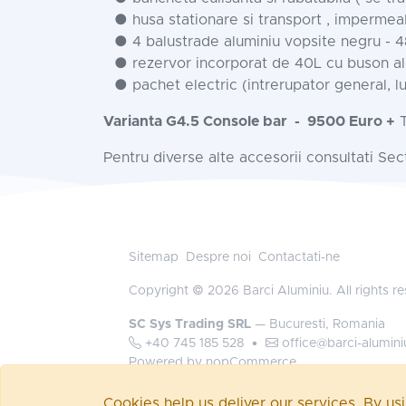
● husa stationare si transport , impermea
● 4 balustrade aluminiu vopsite negru - 
● rezervor incorporat de 40L cu buson a
● pachet electric (intrerupator general, l
Varianta G4.5 Console bar
- 9500 Euro +
Pentru diverse alte accesorii consultati Se
Sitemap
Despre noi
Contactati-ne
Copyright © 2026 Barci Aluminiu. All rights r
SC Sys Trading SRL
— Bucuresti, Romania
+40 745 185 528
•
office@barci-alumini
Powered by
nopCommerce
Autentificare
Cookies help us deliver our services. By us