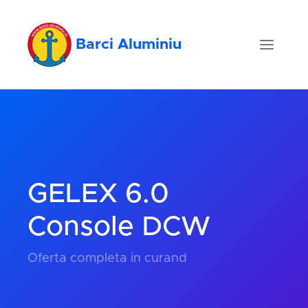
Barci Aluminiu
GELEX 6.0
Console DCW
Oferta completa in curand