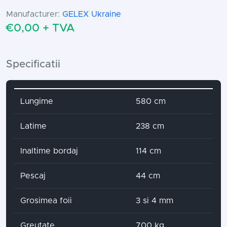
Manufacturer:
GELEX Ukraine
€0,00 + TVA
Specificatii
Attribute name
Attribute value
Lungime
580 cm
Latime
238 cm
Inaltime bordaj
114 cm
Pescaj
44 cm
Grosimea foii
3 si 4 mm
Greutate
700 kg