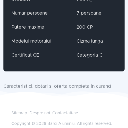
Numar persoane
7 persoane
Putere maxima
200 CP
Modelul motorului
Cizma lunga
Certificat CE
Categoria C
Caracteristici, dotari si oferta completa in curand
Sitemap
Despre noi
Contactati-ne
Copyright © 2026 Barci Aluminiu. All rights reserved.