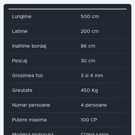
Attribute name
Attribute value
Lungime
500 cm
Latime
200 cm
Inaltime bordaj
86 cm
Pescaj
30 cm
Grosimea foii
3 si 4 mm
Greutate
450 Kg
Numar persoane
4 persoane
Putere maxima
100 CP
Modelul motorului
Cizma lunga