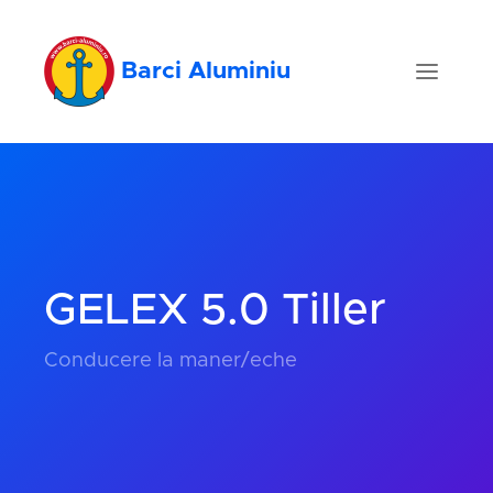
Barci Aluminiu
GELEX 5.0 Tiller
Conducere la maner/eche