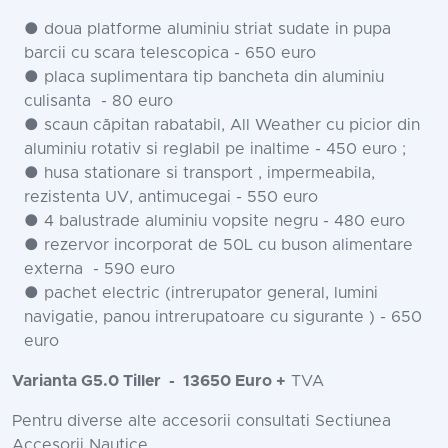
● doua platforme aluminiu striat sudate in pupa
barcii cu scara telescopica - 650 euro
● placa suplimentara tip bancheta din aluminiu
culisanta - 80 euro
● scaun căpitan rabatabil, All Weather cu picior din
aluminiu rotativ si reglabil pe inaltime - 450 euro ;
● husa stationare si transport , impermeabila,
rezistenta UV, antimucegai - 550 euro
● 4 balustrade aluminiu vopsite negru - 480 euro
● rezervor incorporat de 50L cu buson alimentare
externa - 590 euro
● pachet electric (intrerupator general, lumini
navigatie, panou intrerupatoare cu sigurante ) - 650
euro
Varianta G5.0 Tiller
- 13650 Euro +
TVA
Pentru diverse alte accesorii consultati Sectiunea
Accesorii Nautice