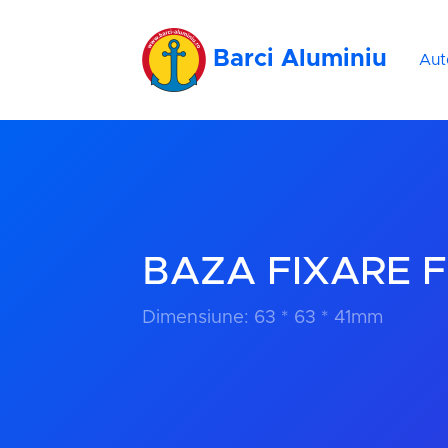
Barci Aluminiu
Aut
BAZA FIXARE 
Dimensiune: 63 * 63 * 41mm