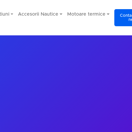
iuni
Accesorii Nautice
Motoare termice
Contac
n