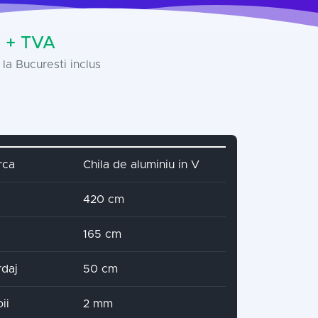
 + TVA
la Bucuresti inclus
name
Attribute value
rca
Chila de aluminiu in V
420 cm
165 cm
rdaj
50 cm
ii
2 mm