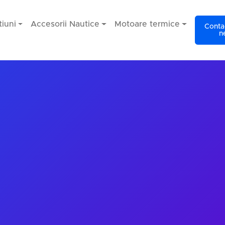
iuni
Accesorii Nautice
Motoare termice
Contac
n