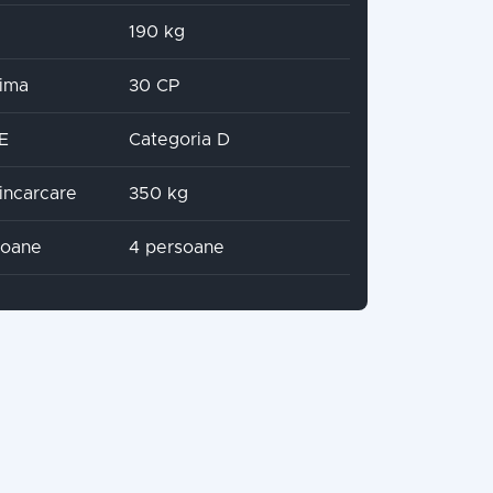
190 kg
ima
30 CP
CE
Categoria D
incarcare
350 kg
soane
4 persoane