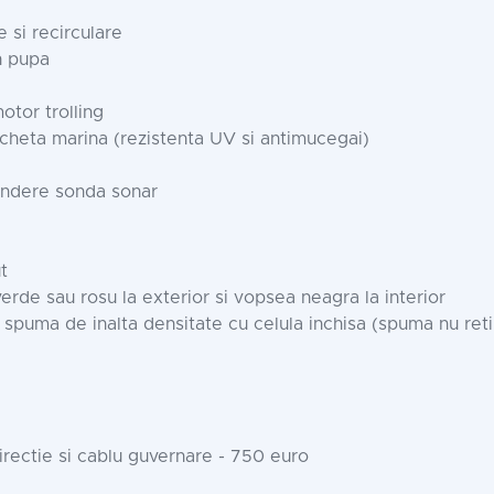
 si recirculare
n pupa
otor trolling
cheta marina (rezistenta UV si antimucegai)
rindere sonda sonar
t
erde sau rosu la exterior si vopsea neagra la interior
 spuma de inalta densitate cu celula inchisa (spuma nu retin
irectie si cablu guvernare - 750 euro