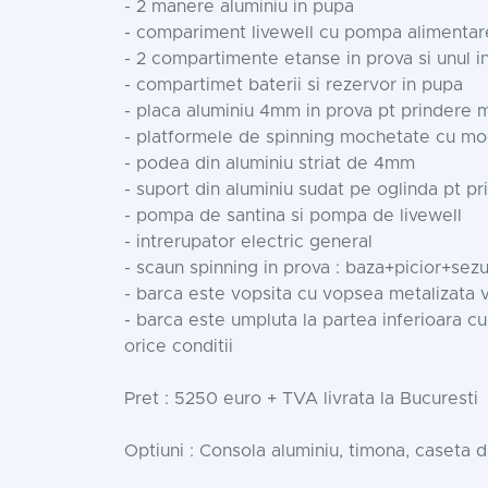
- 2 manere aluminiu in pupa
- compariment livewell cu pompa alimentare
- 2 compartimente etanse in prova si unul i
- compartimet baterii si rezervor in pupa
- placa aluminiu 4mm in prova pt prindere m
- platformele de spinning mochetate cu mo
- podea din aluminiu striat de 4mm
- suport din aluminiu sudat pe oglinda pt p
- pompa de santina si pompa de livewell
- intrerupator electric general
- scaun spinning in prova : baza+picior+sezu
- barca este vopsita cu vopsea metalizata v
- barca este umpluta la partea inferioara cu
orice conditii
Pret : 5250 euro + TVA livrata la Bucuresti
Optiuni : Consola aluminiu, timona, caseta d