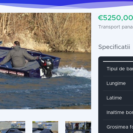
€5250,00
Transport pana 
Specificatii
Attribute 
Tipul de ba
Lungime
Latime
Inaltime bo
Grosimea fo