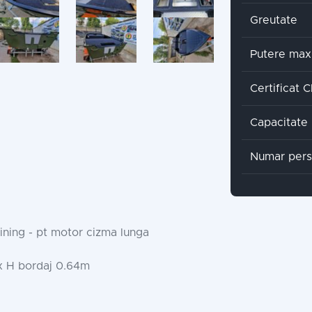
Greutate
Putere max
Certificat 
Capacitate 
Numar per
ning - pt motor cizma lunga
x H bordaj 0.64m