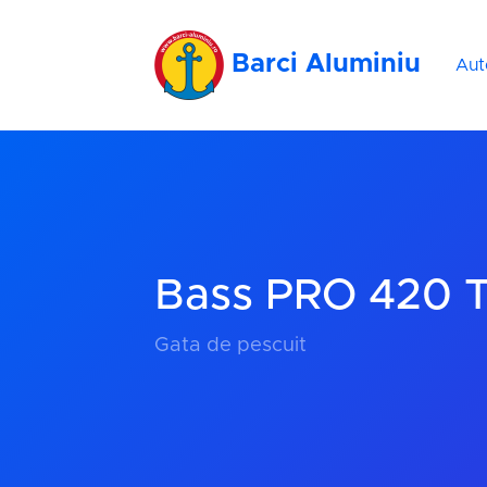
Barci Aluminiu
Aut
Bass PRO 420 Ti
Gata de pescuit