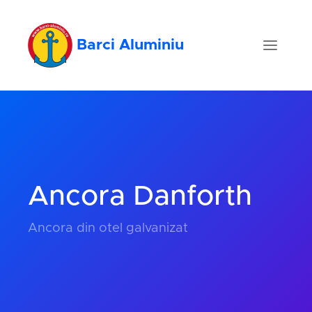
Barci Aluminiu
Ancora Danforth
Ancora din otel galvanizat